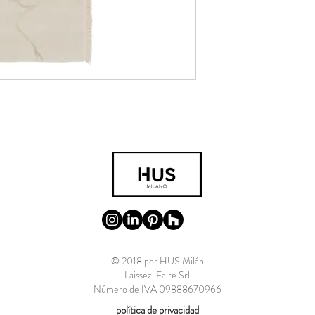
© 2018 por HUS Milán
Laissez-Faire Srl
Número de IVA 09888670966
política de privacidad