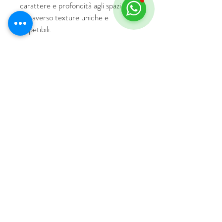
carattere e profondità agli spazi
attraverso texture uniche e
irripetibili.
© 2018 por HUS Milán
Laissez-Faire Srl
Número de IVA
09888670966
política de privacidad