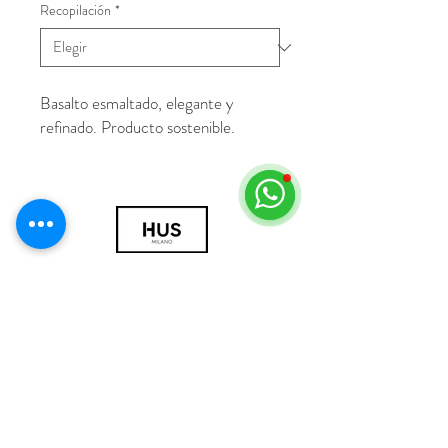
Recopilación
*
Basalto esmaltado, elegante y
refinado. Producto sostenible.
© 2018 por HUS Milán
Laissez-Faire Srl
Número de IVA
09888670966
política de privacidad