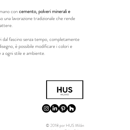
a mano con
cemento, polveri minerali e
so una lavorazione tradizionale che rende
rattere.
vi dal fascino senza tempo, completamente
 disegno, è possibile modificare i colori e
 a ogni stile e ambiente.
© 2018 por HUS Milán