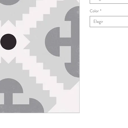
Color
*
Elegir