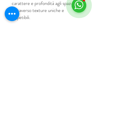
carattere e profondità agli spazi
attraverso texture uniche e
irripetibili.
© 2018 por HUS Milán
Laissez-Faire Srl
Número de IVA
09888670966
política de privacidad