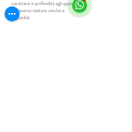
carattere e profondità agli spazi
attraverso texture uniche e
irripetibili.
© 2018 por HUS Milán
Laissez-Faire Srl
Número de IVA
09888670966
política de privacidad