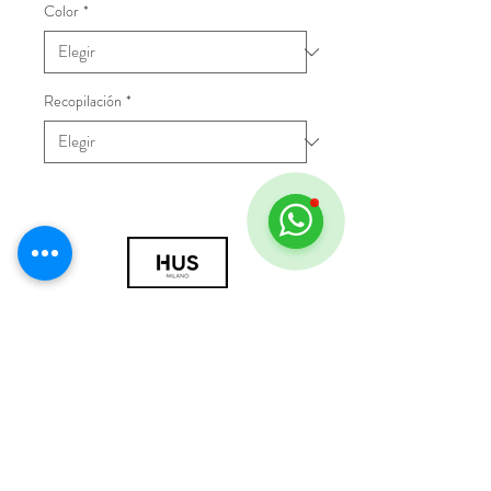
Color
*
Recopilación
*
© 2018 por HUS Milán
Laissez-Faire Srl
Número de IVA
09888670966
política de privacidad