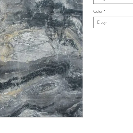
Color
*
Elegir