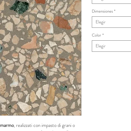
Dimensiones
*
Elegir
Color
*
Elegir
di marmo
, realizzati con impasto di grani o