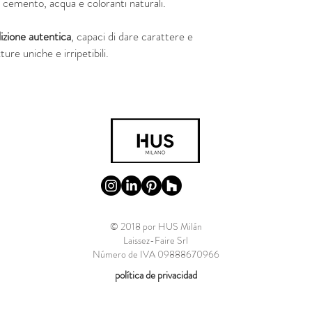
i, cemento, acqua e coloranti naturali.
izione autentica
, capaci di dare carattere e
ture uniche e irripetibili.
© 2018 por HUS Milán
Laissez-Faire Srl
Número de IVA 09888670966
política de privacidad