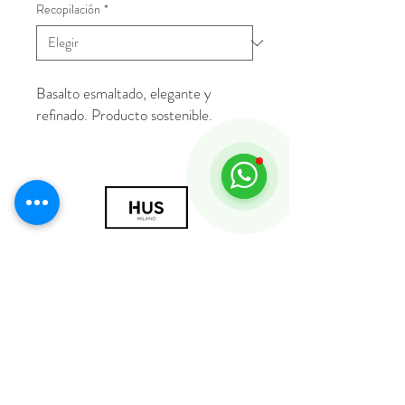
Recopilación
*
Basalto esmaltado, elegante y
refinado. Producto sostenible.
© 2018 por HUS Milán
Laissez-Faire Srl
Número de IVA
09888670966
política de privacidad