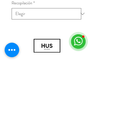
Recopilación
*
© 2018 por HUS Milán
Laissez-Faire Srl
Número de IVA
09888670966
política de privacidad