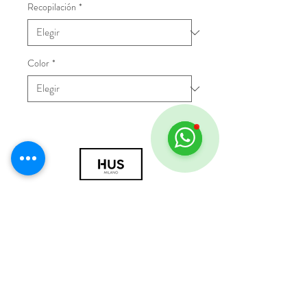
Recopilación
*
Color
*
© 2018 por HUS Milán
Laissez-Faire Srl
Número de IVA
09888670966
política de privacidad