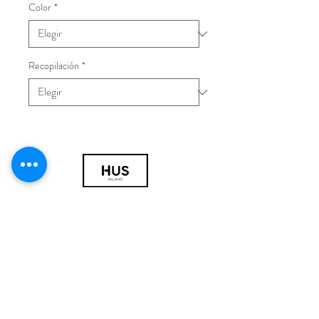
Color
*
Recopilación
*
© 2018 por HUS Milán
Laissez-Faire Srl
Número de IVA
09888670966
política de privacidad