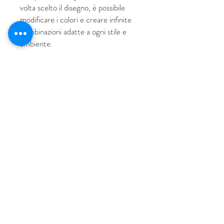
volta scelto il disegno, è possibile
modificare i colori e creare infinite
combinazioni adatte a ogni stile e
ambiente.
© 2018 por HUS Milán
Laissez-Faire Srl
Número de IVA
09888670966
política de privacidad