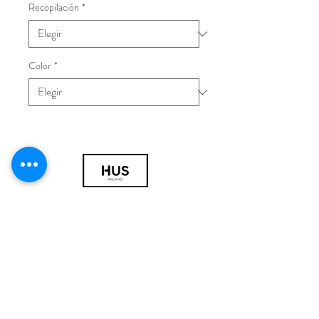
Recopilación
*
Color
*
© 2018 por HUS Milán
Laissez-Faire Srl
Número de IVA
09888670966
política de privacidad