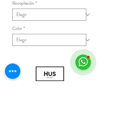
Recopilación
*
Color
*
© 2018 por HUS Milán
Laissez-Faire Srl
Número de IVA
09888670966
política de privacidad