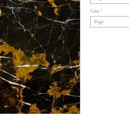
Color
*
Elegir