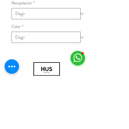
Recopilación
*
Color
*
© 2018 por HUS Milán
Laissez-Faire Srl
Número de IVA
09888670966
política de privacidad