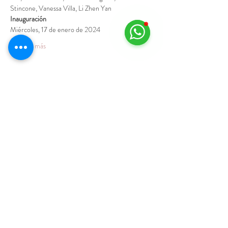
Stincone, Vanessa Villa, Li Zhen Yan
Inauguración
Miércoles, 17 de enero de 2024
Mostrar más
Agenda
18:30 - 19:00
19 días 30 minutos
Inaugurazione Mostra - 17 gennaio 2024
Spazio Hus - Via San Fermo 19
Ver todos