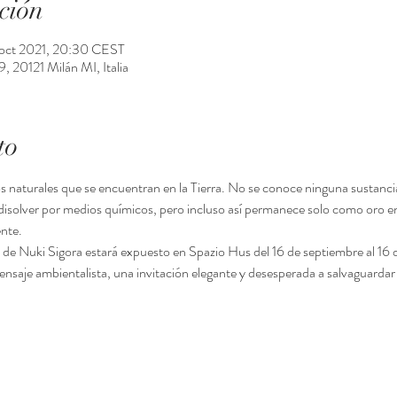
ción
 oct 2021, 20:30 CEST
 20121 Milán MI, Italia
to
s naturales que se encuentran en la Tierra. No se conoce ninguna sustancia
 disolver por medios químicos, pero incluso así permanece solo como oro e
nte.
 de Nuki Sigora estará expuesto en Spazio Hus del 16 de septiembre al 16 
nsaje ambientalista, una invitación elegante y desesperada a salvaguardar