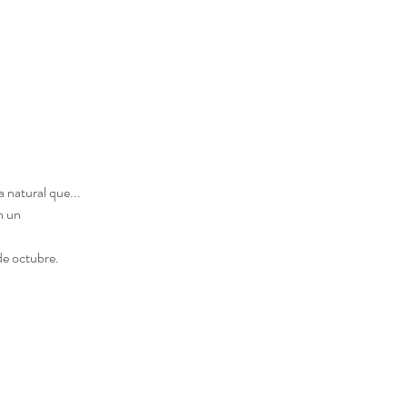
 natural que...
n un
de octubre.