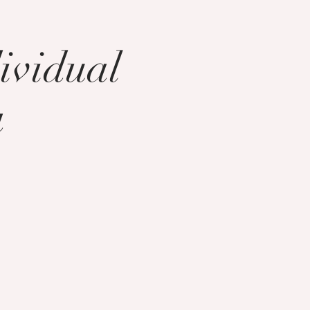
ividual
a