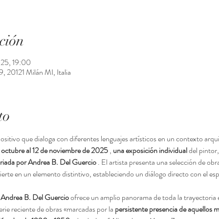
ción
025, 19:00
 20121 Milán MI, Italia
to
tivo que dialoga con diferentes lenguajes artísticos en un contexto arqu
 octubre al 12 de noviembre de 2025
 , 
una exposición individual
 del pintor,
riada por Andrea B. Del Guercio
 . El artista presenta una selección de obr
ierte en un elemento distintivo, estableciendo un diálogo directo con el esp
 
Andrea B. Del Guercio
 ofrece un amplio panorama de toda la trayectoria ex
erie reciente de obras «marcadas por la 
persistente presencia de aquellos m