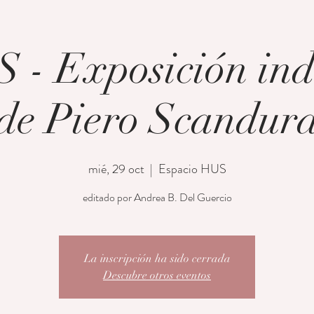
- Exposición ind
de Piero Scandur
mié, 29 oct
  |  
Espacio HUS
editado por Andrea B. Del Guercio
La inscripción ha sido cerrada
Descubre otros eventos