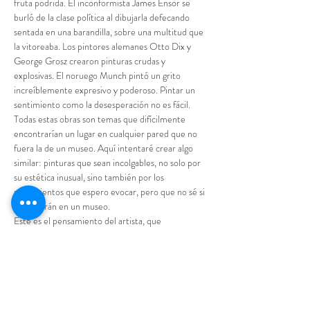
fruta podrida. El inconformista James Ensor se 
burló de la clase política al dibujarla defecando 
sentada en una barandilla, sobre una multitud que 
la vitoreaba. Los pintores alemanes Otto Dix y 
George Grosz crearon pinturas crudas y 
explosivas. El noruego Munch pintó un grito 
increíblemente expresivo y poderoso. Pintar un 
sentimiento como la desesperación no es fácil. 
Todas estas obras son temas que difícilmente 
encontrarían un lugar en cualquier pared que no 
fuera la de un museo. Aquí intentaré crear algo 
similar: pinturas que sean incolgables, no solo por 
su estética inusual, sino también por los 
sentimientos que espero evocar, pero que no sé si 
terminarán en un museo.
Este es el pensamiento del artista, que 
compartimos plenamente, la representación de 
las emociones, a veces…
Mostrar más