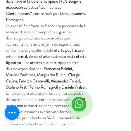
diciembre al 13 de enero, Spazio HUS acoge la 
exposición colectiva “Confluences 
Contemporary”, comisariada por Denis Jovanovic 
Romagnoli.
La exposición ofrece un fascinante panorama de la 
escena artística contemporánea, gracias a un 
diverso grupo de talentosos artistas que 
representan una amplia gama de experiencias, 
sensibilidades y estilos, desde 
el arte pop hasta el 
arte informal, desde el arte abstracto hasta el arte 
figurativo
 . Los 
artistas
 que participan en esta 
diversa exposición son: 
Francesca Baldini, 
Mariano Bellarosa, Margherita Budini, Giorgio 
Cavina, Fabrizio Ceccarelli, Alessandro Fenati, 
Stefano Prati, Terino Romagnoli y Daniela Walser.
La fuerza de la exposición reside en su capacidad 
de unir mundos aparentemente distantes y crear 
un 
espacio compartido
 donde convergen 
diferentes instancias expresivas y formas 
artísticas, propiciando un fértil intercambio de 
visiones y revelando profundas conexiones, 
aunque dentro de 
una amplia pluralidad de estilos 