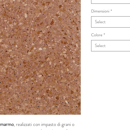
Dimensioni
*
Select
Colore
*
Select
di marmo
, realizzati con impasto di grani o