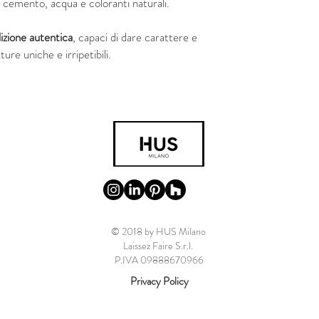
i, cemento, acqua e coloranti naturali.
izione autentica
, capaci di dare carattere e
ture uniche e irripetibili.
© 2018 by HUS Milano
Laissez Faire S.r.l.
P.IVA 09888670966
Privacy Policy