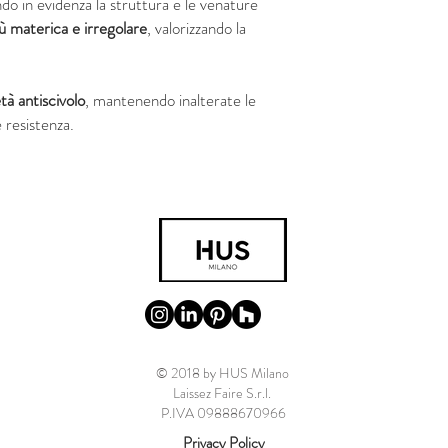
do in evidenza la struttura e le venature
ù materica e irregolare
, valorizzando la
tà antiscivolo
, mantenendo inalterate le
 resistenza.
© 2018 by HUS Milano
Laissez Faire S.r.l.
P.IVA 09888670966
Privacy Policy