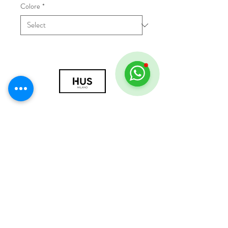
Colore
*
© 2018 by HUS Milano
Laissez Faire S.r.l.
P.IVA
09888670966
Privacy Policy