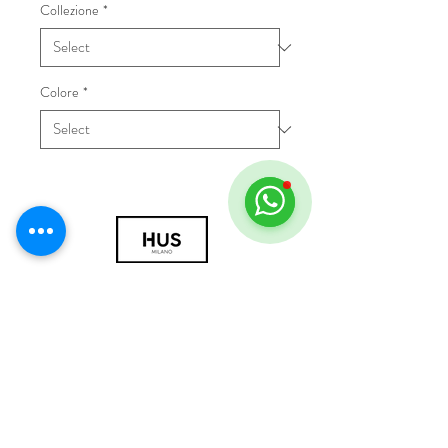
Collezione
*
Colore
*
© 2018 by HUS Milano
Laissez Faire S.r.l.
P.IVA
09888670966
Privacy Policy