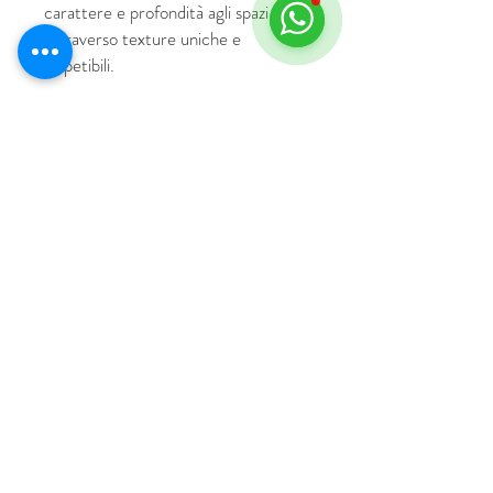
carattere e profondità agli spazi
attraverso texture uniche e
irripetibili.
© 2018 by HUS Milano
Laissez Faire S.r.l.
P.IVA
09888670966
Privacy Policy