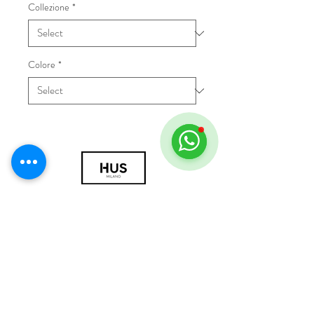
Collezione
*
Colore
*
© 2018 by HUS Milano
Laissez Faire S.r.l.
P.IVA
09888670966
Privacy Policy