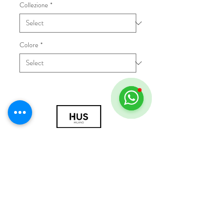
Collezione
*
Colore
*
© 2018 by HUS Milano
Laissez Faire S.r.l.
P.IVA
09888670966
Privacy Policy