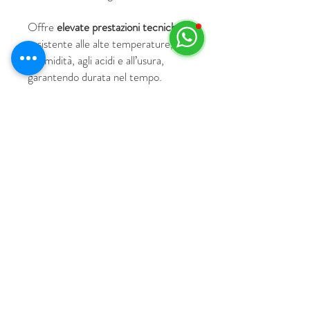
Offre
elevate prestazioni tecniche
: è
resistente alle alte temperature,
all’umidità, agli acidi e all’usura,
garantendo durata nel tempo.
© 2018 by HUS Milano
Laissez Faire S.r.l.
P.IVA
09888670966
Privacy Policy