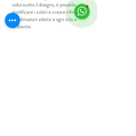
volta scelto il disegno, è possibile
modificare i colori e creare infinite
combinazioni adatte a ogni stile e
ambiente.
© 2018 by HUS Milano
Laissez Faire S.r.l.
P.IVA
09888670966
Privacy Policy