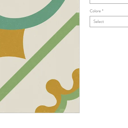
Colore
*
Select