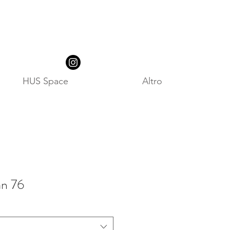
HUS Space
Altro
an 76