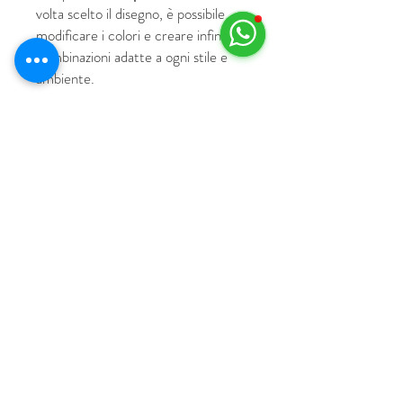
volta scelto il disegno, è possibile
modificare i colori e creare infinite
combinazioni adatte a ogni stile e
ambiente.
© 2018 by HUS Milano
Laissez Faire S.r.l.
P.IVA
09888670966
Privacy Policy