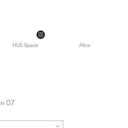
HUS Space
Altro
an 07