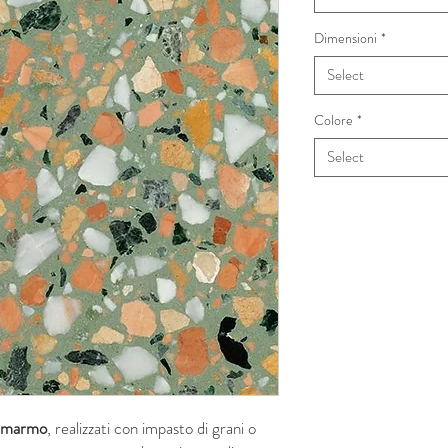
Dimensioni
*
Select
Colore
*
Select
di marmo
, realizzati con impasto di grani o