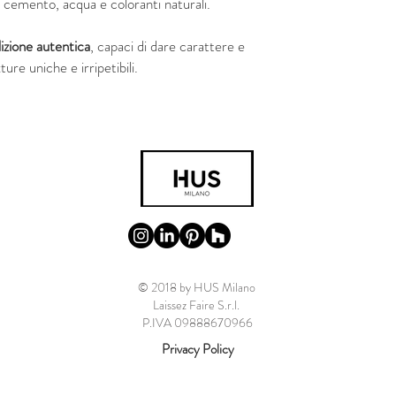
i, cemento, acqua e coloranti naturali.
izione autentica
, capaci di dare carattere e
ture uniche e irripetibili.
© 2018 by HUS Milano
Laissez Faire S.r.l.
P.IVA 09888670966
Privacy Policy