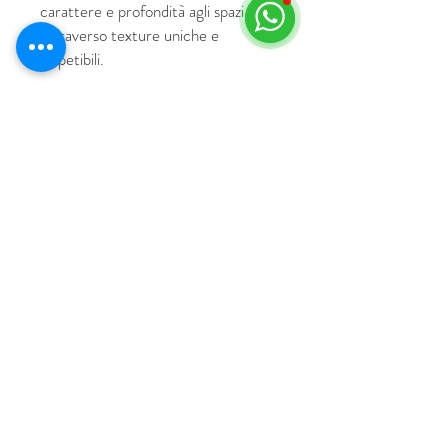
carattere e profondità agli spazi
attraverso texture uniche e
irripetibili.
© 2018 by HUS Milano
Laissez Faire S.r.l.
P.IVA
09888670966
Privacy Policy