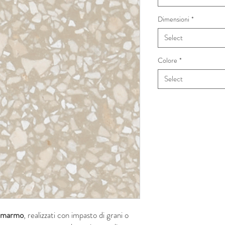
Dimensioni
*
Select
Colore
*
Select
di marmo
, realizzati con impasto di grani o