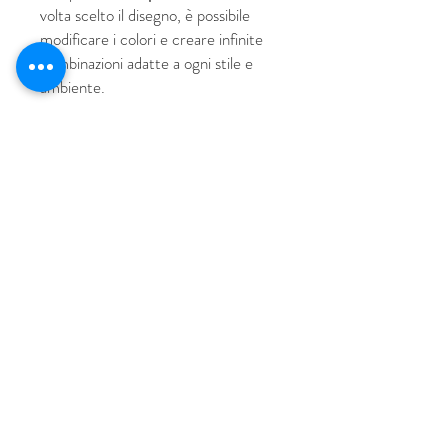
volta scelto il disegno, è possibile
modificare i colori e creare infinite
combinazioni adatte a ogni stile e
ambiente.
© 2018 by HUS Milano
Laissez Faire S.r.l.
P.IVA
09888670966
Privacy Policy