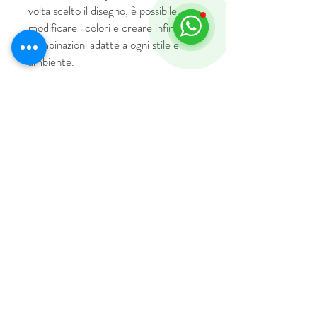
volta scelto il disegno, è possibile
modificare i colori e creare infinite
combinazioni adatte a ogni stile e
ambiente.
© 2018 by HUS Milano
Laissez Faire S.r.l.
P.IVA
09888670966
Privacy Policy