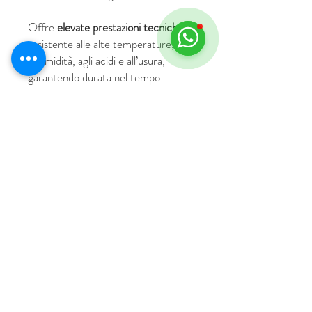
Offre
elevate prestazioni tecniche
: è
resistente alle alte temperature,
all’umidità, agli acidi e all’usura,
garantendo durata nel tempo.
© 2018 by HUS Milano
Laissez Faire S.r.l.
P.IVA
09888670966
Privacy Policy