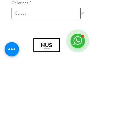
Collezione
*
© 2018 by HUS Milano
Laissez Faire S.r.l.
P.IVA
09888670966
Privacy Policy