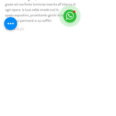
grazie ad una fonte luminosa inserita all’interno di 
ogni opera: la luce calda invade così lo
spazio espositivo, proiettando giochi di ombe sulle 
pareti, sui pavimenti e sui soffitti
Mostra di più
Programma
6:30 PM - 8:00 PM
1 hour 30 minutes
Finissage
See All