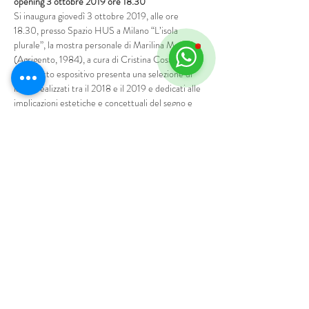
opening 3 ottobre 2019 ore 18.30
Si inaugura giovedì 3 ottobre 2019, alle ore 
18.30, presso Spazio HUS a Milano “L’isola 
plurale”, la mostra personale di Marilina Marchica 
(Agrigento, 1984), a cura di Cristina Costanzo. 
Il progetto espositivo presenta una selezione di 
lavori realizzati tra il 2018 e il 2019 e dedicati alle 
implicazioni estetiche e concettuali del segno e 
della traccia, con particolare riferimento al 
rapporto dell’individuo con il tempo e la natura.
Le opere in mostra, che fanno parte delle serie 
“Signs” e “Landscapes” e si rivolgono alla pittura 
come medium privilegiato, si soffermano sulle 
diverse sfumature del visibile attraverso il ricorso 
a paesaggi e vedute in cui, con efficacia 
minimalista, sembrano depositarsi i segni di un 
tempo in continuo divenire. 
Mostra di più