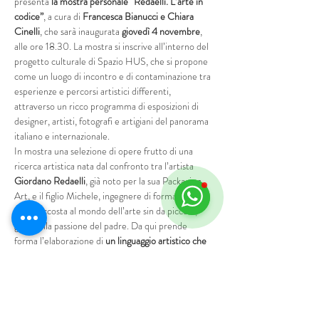
presenta 
la mostra
personale
“Redaelli. L’arte in 
codice”
, a cura di 
Francesca Bianucci e Chiara 
Cinelli
, che sarà inaugurata 
giovedì 4 novembre
, 
alle ore 18.30. La mostra si inscrive all’interno del 
progetto culturale di Spazio HUS, che si propone 
come un luogo di incontro e di contaminazione tra 
esperienze e percorsi artistici differenti, 
attraverso un ricco programma di esposizioni di 
designer, artisti, fotografi e artigiani del panorama 
italiano e internazionale.
In mostra una selezione di opere frutto di una 
ricerca artistica nata dal confronto tra l’artista 
Giordano Redaelli
, già noto per la sua Packaging 
Art, e il figlio Michele, ingegnere di formazione 
che si accosta al mondo dell’arte sin da piccolo, 
grazie alla passione del padre. Da qui prende 
forma l’elaborazione di 
un linguaggio artistico che 
traspone, nel lessico proprio dell’arte, il codice 
binario,
 ovvero il sistema numerico che fonda il…
Mostra di più