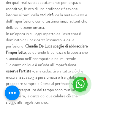
dei quali realizzati appositamente per lo spazio 
espositivo, frutto di una profonda riflessione 
intorno ai temi della 
caducità
, della mutevolezza e 
dell’imperfezione come testimonianze autentiche 
della condizione umana.
In un’epoca in cui ogni aspetto dell’esistenza è 
dominato da una ricerca instancabile della 
perfezione, 
Claudia De Luca sceglie di abbracciare 
l’imperfetto
, celebrando la bellezza e la poesia che 
si annidano nell’incompiuto e nel mutevole.
“La danza obliqua è un’ode all’imperfezione – 
osserva l’artista
 -, alla caducità e a tutto ciò che 
mostra la sua soglia più sfumata e frangibile. In un 
procedere sempre più teso al perfezionismo, in 
cui le increspature del tempo sono mutilazioni da 
nascondere, la danza obliqua celebra ciò che 
sfugge alla regola, ciò che…
Mostra di più